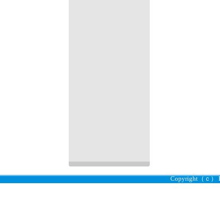
Copyright（ｃ） Kei